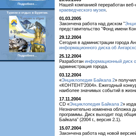
Подробнее...
Нашей компанией переработан веб
краеведческого музея
.
Туризм и отдых в Бурятии.
01.03.2005
Закончена работа над диском "
Энци
представительство "Фонд имени Конр
29.12.2004
Сегодня в администрации города Ан
информационного диска об Ангарск
25.12.2004
Подробнее...
Разработан
информационный диск о
администрация города.
03.12.2004
«
Энциклопедия Байкала 2
» получил
«КОНТЕНТ’2004». Ежегодный конку
наиболее значимых событий в жизн
17.11.2004
CD «
Энциклопедия Байкала 2
» изд
Незначительно изменена обложка д
программы. Диск выходит под общи
Байкала" (2004 г., версия 2.1).
15.07.2004
Закончена работа над новой версие