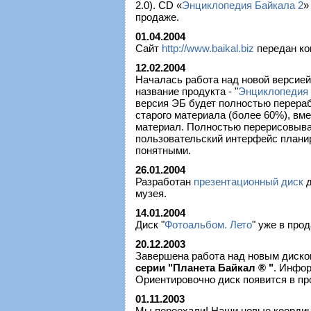
2.0). CD «
Энциклопедия Байкала 2
»
продаже.
01.04.2004
Сайт
http://www.baikal.biz
передан ком
12.02.2004
Началась работа над новой версией
название продукта - "
Энциклопедия 
версия ЭБ будет полностью перераб
старого материала (более 60%), вм
материал. Полностью перерисовывае
пользовательский интерфейс плани
понятными.
26.01.2004
Разработан
презентационный диск
д
музея.
14.01.2004
Диск "
Фотоальбом. Лето
" уже в про
20.12.2003
Завершена работа над новым диско
серии "Планета Байкал ® "
. Инфор
Ориентировочно диск появится в пр
01.11.2003
Мы переехали! Наши новые координа