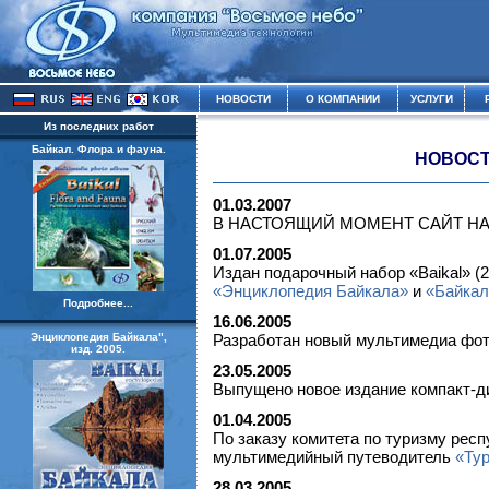
НОВОСТИ
О КОМПАНИИ
УСЛУГИ
Из последних работ
Байкал. Флора и фауна.
НОВОСТ
01.03.2007
В НАСТОЯЩИЙ МОМЕНТ САЙТ НА
01.07.2005
Издан подарочный набор «Baikal» (2
«Энциклопедия Байкала»
и
«Байкал
Подробнее...
16.06.2005
Энциклопедия Байкала",
Разработан новый мультимедиа фо
изд. 2005.
23.05.2005
Выпущено новое издание компакт-
01.04.2005
По заказу комитета по туризму респ
мультимедийный путеводитель
«Тур
28.03.2005